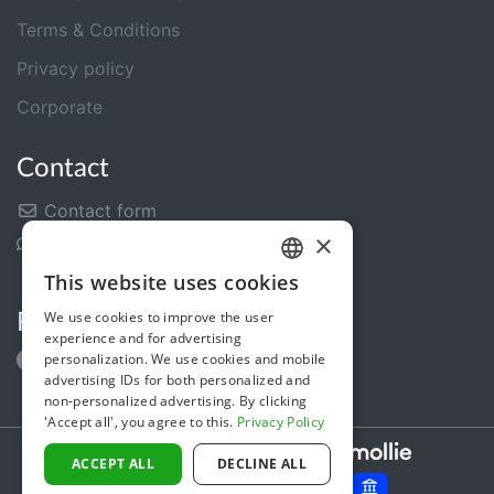
Terms & Conditions
Privacy policy
Corporate
Contact
Contact form
×
Help Center
This website uses cookies
GERMAN
We use cookies to improve the user
Follow us
ENGLISH
experience and for advertising
personalization. We use cookies and mobile
advertising IDs for both personalized and
non-personalized advertising. By clicking
'Accept all', you agree to this.
Privacy Policy
Secure payments powered by
ACCEPT ALL
DECLINE ALL