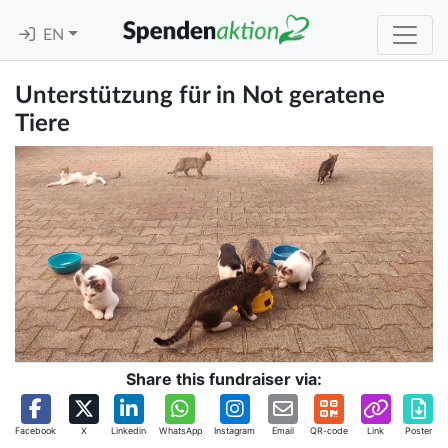
EN
Unterstützung für in Not geratene
Tiere
Share this fundraiser via:
Facebook
X
Linkedin
WhatsApp
Instagram
Email
QR-code
Link
Poster