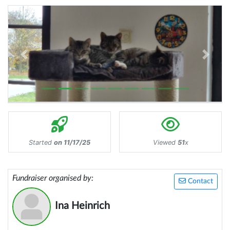
Previous
Next
Started
on 11/17/25
Viewed
51
x
Fundraiser organised by:
Contact
Ina Heinrich