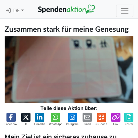
DE
Zusammen stark für meine Genesung
Teile diese Aktion über:
Facebook
X
Linkedin
WhatsApp
Instagram
Email
QR-code
Link
Poster
Mein Ziel ist ein sicheres zuhause zu