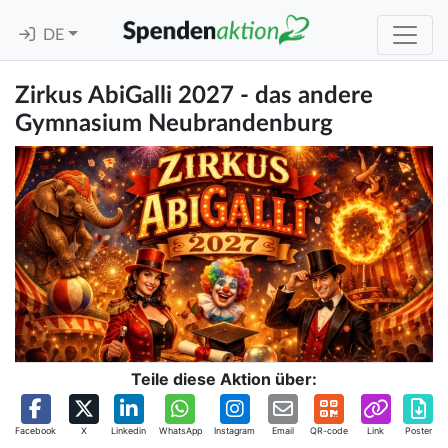
DE
Zirkus AbiGalli 2027 - das andere
Gymnasium Neubrandenburg
Teile diese Aktion über:
Facebook
X
Linkedin
WhatsApp
Instagram
Email
QR-code
Link
Poster