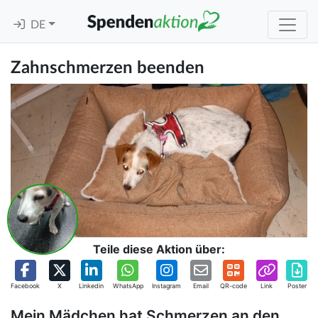
DE
Zahnschmerzen beenden
Teile diese Aktion über:
Facebook
X
Linkedin
WhatsApp
Instagram
Email
QR-code
Link
Poster
Mein Mädchen hat Schmerzen an den