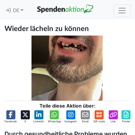
DE
Wieder lächeln zu können
Teile diese Aktion über:
Facebook
X
Linkedin
WhatsApp
Instagram
Email
QR-code
Link
Poster
Durch gesundheitliche Probleme wurden