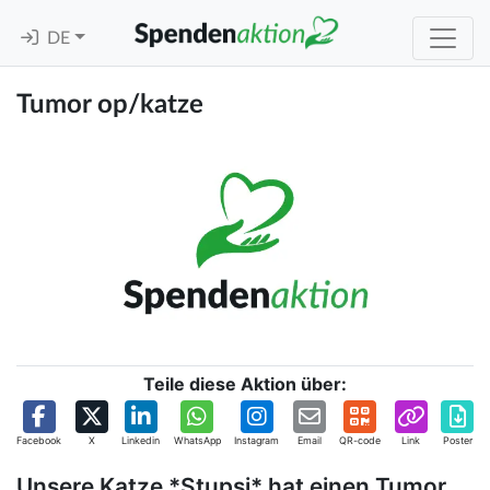
DE
Tumor op/katze
Teile diese Aktion über:
Facebook
X
Linkedin
WhatsApp
Instagram
Email
QR-code
Link
Poster
Unsere Katze *Stupsi* hat einen Tumor