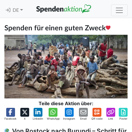
DE
Spenden für einen guten Zweck
Teile diese Aktion über:
Facebook
X
Linkedin
WhatsApp
Instagram
Email
QR-code
Link
Poster
Von Rostock nach Burundi – Schritt für