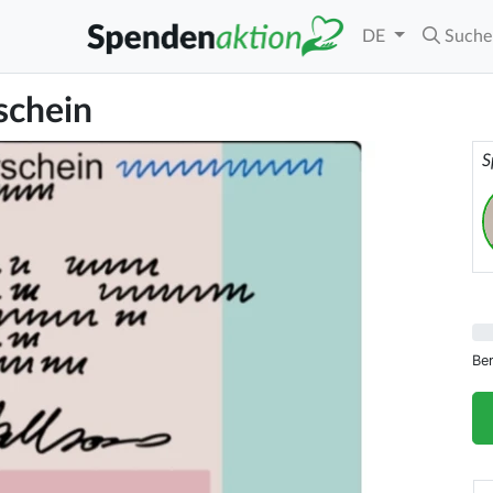
DE
Suche
schein
S
Be