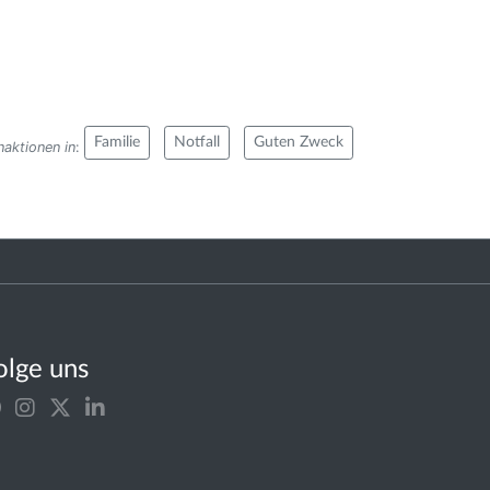
Familie
Notfall
Guten Zweck
aktionen in
:
olge uns