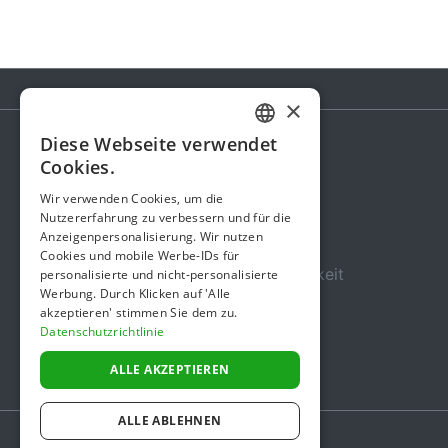
×
Diese Webseite verwendet
GERMAN
Cookies.
Spendenaktion
ENGLISH
Wir verwenden Cookies, um die
Gebühren
Nutzererfahrung zu verbessern und für die
Anzeigenpersonalisierung. Wir nutzen
Über uns
Cookies und mobile Werbe-IDs für
Sicherheit und Zuverlässigkeit
personalisierte und nicht-personalisierte
Werbung. Durch Klicken auf 'Alle
Nutzungsbedingungen
akzeptieren' stimmen Sie dem zu.
Datenschutzrichtlinie
Datenschutz
Impressum
ALLE AKZEPTIEREN
ALLE ABLEHNEN