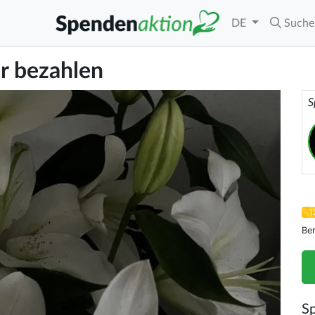
DE
Suche
r bezahlen
S
1
Be
S