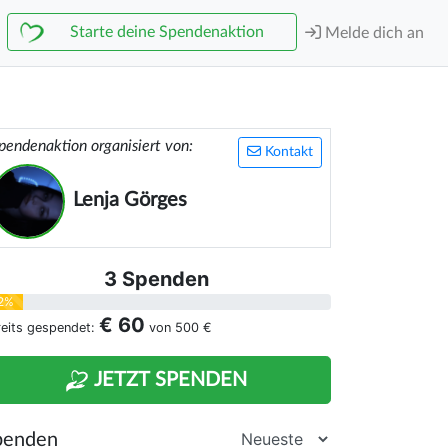
Starte deine Spendenaktion
Melde dich an
pendenaktion organisiert von:
Kontakt
Lenja Görges
3 Spenden
2%
€ 60
reits gespendet:
von
500 €
JETZT SPENDEN
penden