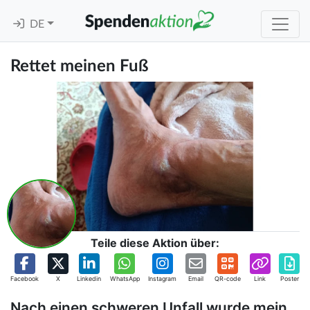
DE
Rettet meinen Fuß
Teile diese Aktion über:
Facebook
X
Linkedin
WhatsApp
Instagram
Email
QR-code
Link
Poster
Nach einen schweren Unfall wurde mein