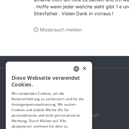
. Hoffe wenn jeder weöche sieht gibt 1 e 
Stievfather . Vielen Dank in vorraus !
Missbrauch melden
×
Diese Webseite verwendet
GERMAN
Cookies.
Spendenaktion
ENGLISH
Wir verwenden Cookies, um die
Gebühren
Nutzererfahrung zu verbessern und für die
Anzeigenpersonalisierung. Wir nutzen
Über uns
Cookies und mobile Werbe-IDs für
Sicherheit und Zuverlässigkeit
personalisierte und nicht-personalisierte
Werbung. Durch Klicken auf 'Alle
Nutzungsbedingungen
akzeptieren' stimmen Sie dem zu.