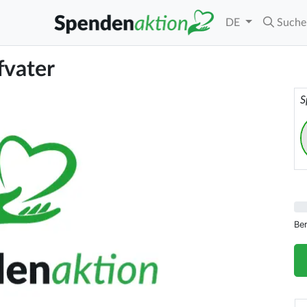
DE
Suche
fvater
S
Be