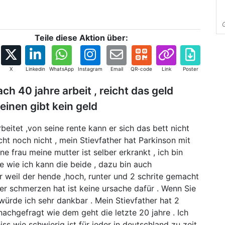
Teile diese Aktion über:
X
Linkedin
WhatsApp
Instagram
Email
QR-code
Link
Poster
ch 40 jahre arbeit , reicht das geld
einen gibt kein geld
beitet ,von seine rente kann er sich das bett nicht
cht noch nicht , mein Stievfather hat Parkinson mit
e frau meine mutter ist selber erkrankt , ich bin
e wie ich kann die beide , dazu bin auch
r weil der hende ,hoch, runter und 2 schrite gemacht
der schmerzen hat ist keine ursache dafür . Wenn Sie
würde ich sehr dankbar . Mein Stievfather hat 2
achgefragt wie dem geht die letzte 20 jahre . Ich
ss wie schwierig ist für jeder in deutschland zu zeit