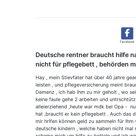
Facebook
Deutsche rentner braucht hilfe na
nicht für pflegebett , behörden m
Hay , mein Stievfater hat über 40 jahre gear
leisten , und pflegeversicherung meint brau
Demenz , ich hab ihm zu mir geholt , wo sein
keine faule gehe 2 arbeiten und untrschtütz
alleierziehend ,heute war mdk bei Opa - nu
hat ,braucht er kein pflegebett . Auch das 
mir hrlfen können geld zu sammeln für Ihm 
deutsche kindern , welche haben nicht mal n
scheme mich um hilfe zu betteln und ich wei