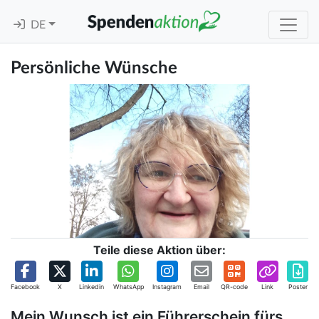
DE
Persönliche Wünsche
Teile diese Aktion über:
Facebook
X
Linkedin
WhatsApp
Instagram
Email
QR-code
Link
Poster
Mein Wunsch ist ein Führerschein fürs