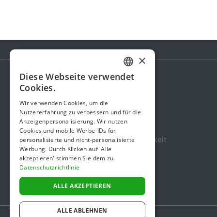
×
Diese Webseite verwendet
GERMAN
Cookies.
Spendenaktion
ENGLISH
Wir verwenden Cookies, um die
Gebühren
Nutzererfahrung zu verbessern und für die
Anzeigenpersonalisierung. Wir nutzen
Über uns
Cookies und mobile Werbe-IDs für
Sicherheit und Zuverlässigkeit
personalisierte und nicht-personalisierte
Werbung. Durch Klicken auf 'Alle
Nutzungsbedingungen
akzeptieren' stimmen Sie dem zu.
Datenschutzrichtlinie
Datenschutz
Impressum
ALLE AKZEPTIEREN
ALLE ABLEHNEN