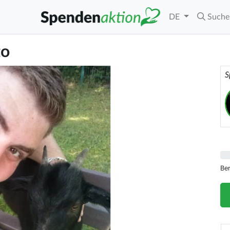
DE
Suche
to
S
Be