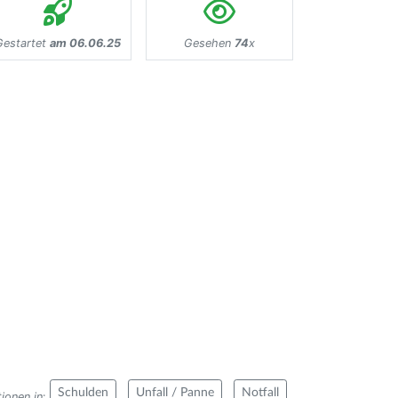
Gestartet
am 06.06.25
Gesehen
74
x
Schulden
Unfall / Panne
Notfall
ionen in
: