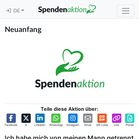
DE
Neuanfang
Teile diese Aktion über:
Facebook
X
Linkedin
WhatsApp
Instagram
Email
QR-code
Link
Poster
Ich habe mich von meinen Mann getrennt