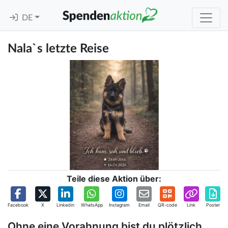
DE
Nala`s letzte Reise
Teile diese Aktion über:
Facebook
X
Linkedin
WhatsApp
Instagram
Email
QR-code
Link
Poster
Ohne eine Vorahnung bist du plötzlich