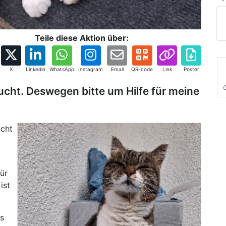
Teile diese Aktion über:
X
Linkedin
WhatsApp
Instagram
Email
QR-code
Link
Poster
ucht. Deswegen bitte um Hilfe für meine
icht
für
ist
es