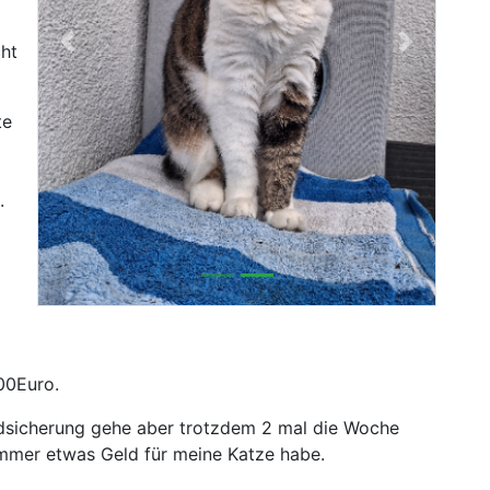
cht
Previous
Next
te
n.
000Euro.
ndsicherung gehe aber trotzdem 2 mal die Woche
 immer etwas Geld für meine Katze habe.