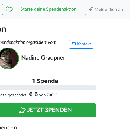
Starte deine Spendenaktion
Melde dich an
on
pendenaktion organisiert von:
Kontakt
Nadine Graupner
1 Spende
€ 5
reits gespendet:
von
700 €
JETZT SPENDEN
penden