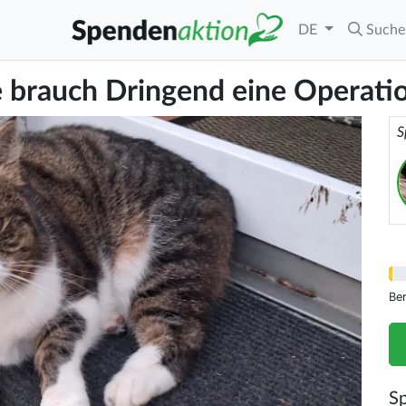
DE
Suche
e brauch Dringend eine Operati
S
Be
S