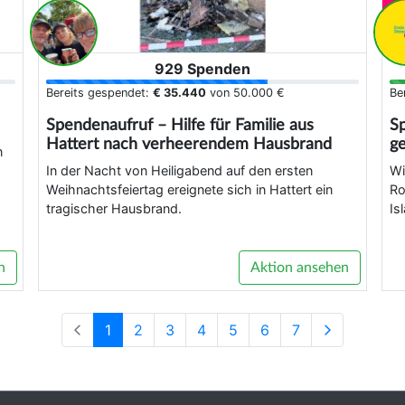
929 Spenden
Bereits gespendet:
€ 35.440
von
50.000 €
Be
Spendenaufruf – Hilfe für Familie aus
Sp
Hattert nach verheerendem Hausbrand
ge
n
In der Nacht von Heiligabend auf den ersten
Wi
Weihnachtsfeiertag ereignete sich in Hattert ein
Ro
tragischer Hausbrand.
Is
n
Aktion ansehen
1
2
3
4
5
6
7