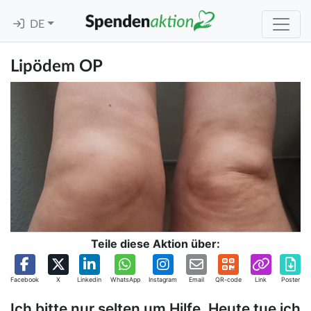
DE
Lipödem OP
Teile diese Aktion über:
Facebook
X
Linkedin
WhatsApp
Instagram
Email
QR-code
Link
Poster
Ich bitte nur selten um Hilfe. Heute tue ich