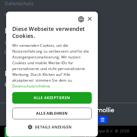
Datenschutz
Impressum
×
Diese Webseite verwendet
Kontakt
GERMAN
Cookies.
ENGLISH
Kontakt-Formular
Wir verwenden Cookies, um die
Nutzererfahrung zu verbessern und für die
Support Center
Anzeigenpersonalisierung. Wir nutzen
Cookies und mobile Werbe-IDs für
personalisierte und nicht-personalisierte
Folge uns
Werbung. Durch Klicken auf 'Alle
akzeptieren' stimmen Sie dem zu.
Datenschutzrichtlinie
ALLE AKZEPTIEREN
Secure payments powered by
ALLE ABLEHNEN
DETAILS ANZEIGEN
Spendenaktion ist eine Initiative von Sponsor Europe B.V.
© 2026
JETZT SPENDEN