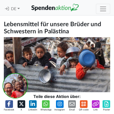
DE
Lebensmittel für unsere Brüder und
Schwestern in Palästina
Teile diese Aktion über:
Facebook
X
Linkedin
WhatsApp
Instagram
Email
QR-code
Link
Poster