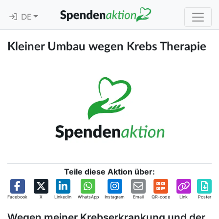
DE
Kleiner Umbau wegen Krebs Therapie
Teile diese Aktion über:
Facebook
X
Linkedin
WhatsApp
Instagram
Email
QR-code
Link
Poster
Wegen meiner Krebserkrankung und der