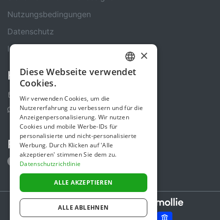
Nutzungsbedingungen
Datenschutz
Impressum
×
Diese Webseite verwendet
Kontakt
GERMAN
Cookies.
ENGLISH
Kontakt-Formular
Wir verwenden Cookies, um die
Nutzererfahrung zu verbessern und für die
Support Center
Anzeigenpersonalisierung. Wir nutzen
Cookies und mobile Werbe-IDs für
personalisierte und nicht-personalisierte
Folge uns
Werbung. Durch Klicken auf 'Alle
akzeptieren' stimmen Sie dem zu.
Datenschutzrichtlinie
ALLE AKZEPTIEREN
Secure payments powered by
ALLE ABLEHNEN