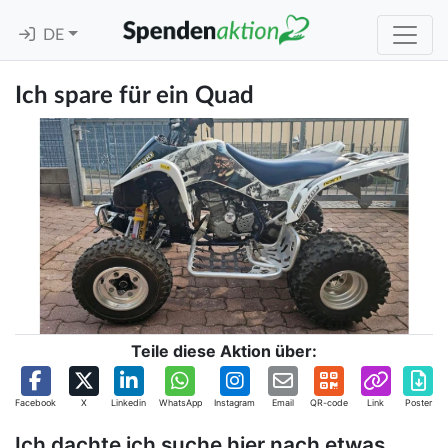
DE
Ich spare für ein Quad
Teile diese Aktion über:
Facebook
X
Linkedin
WhatsApp
Instagram
Email
QR-code
Link
Poster
Ich dachte ich suche hier nach etwas