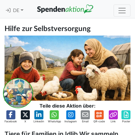
DE
Hilfe zur Selbstversorgung
Teile diese Aktion über:
Facebook
X
Linkedin
WhatsApp
Instagram
Email
QR-code
Link
Poster
Tiere für Familien in Idlib Wir sammeln