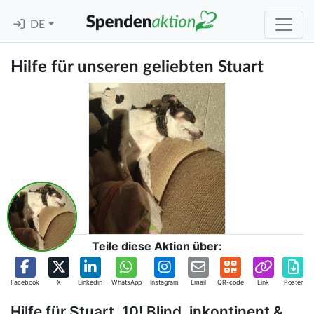
DE
Hilfe für unseren geliebten Stuart
Teile diese Aktion über:
Facebook
X
Linkedin
WhatsApp
Instagram
Email
QR-code
Link
Poster
Hilfe für Stuart, 10! Blind, inkontinent &