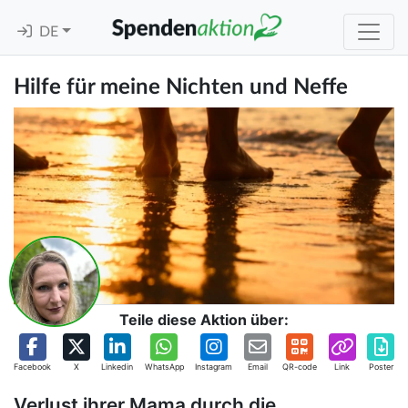
DE
Hilfe für meine Nichten und Neffe
Teile diese Aktion über:
Facebook
X
Linkedin
WhatsApp
Instagram
Email
QR-code
Link
Poster
Verlust ihrer Mama durch die