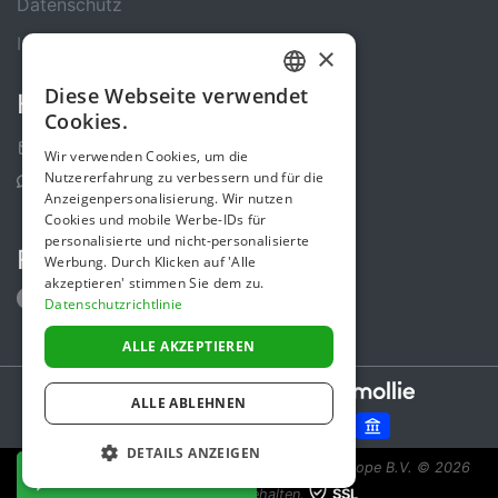
Datenschutz
Impressum
×
Diese Webseite verwendet
Kontakt
GERMAN
Cookies.
ENGLISH
Kontakt-Formular
Wir verwenden Cookies, um die
Nutzererfahrung zu verbessern und für die
Support Center
Anzeigenpersonalisierung. Wir nutzen
Cookies und mobile Werbe-IDs für
personalisierte und nicht-personalisierte
Folge uns
Werbung. Durch Klicken auf 'Alle
akzeptieren' stimmen Sie dem zu.
Datenschutzrichtlinie
ALLE AKZEPTIEREN
Secure payments powered by
ALLE ABLEHNEN
DETAILS ANZEIGEN
Spendenaktion ist eine Initiative von Sponsor Europe B.V.
© 2026
JETZT SPENDEN
Alle Rechte vorbehalten.
SSL