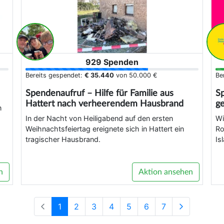
929 Spenden
Bereits gespendet:
€ 35.440
von
50.000 €
Be
Spendenaufruf – Hilfe für Familie aus
Sp
Hattert nach verheerendem Hausbrand
ge
n
In der Nacht von Heiligabend auf den ersten
Wi
Weihnachtsfeiertag ereignete sich in Hattert ein
Ro
tragischer Hausbrand.
Is
n
Aktion ansehen
1
2
3
4
5
6
7