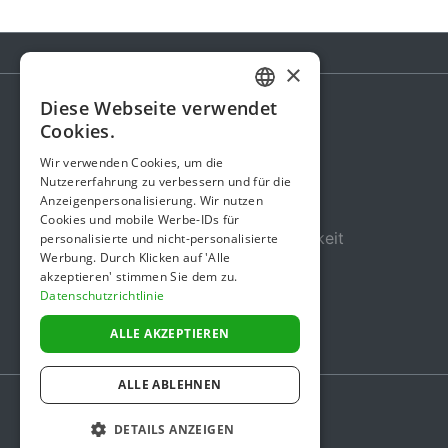
×
Diese Webseite verwendet
GERMAN
Cookies.
Spendenaktion
ENGLISH
Wir verwenden Cookies, um die
Gebühren
Nutzererfahrung zu verbessern und für die
Anzeigenpersonalisierung. Wir nutzen
Über uns
Cookies und mobile Werbe-IDs für
Sicherheit und Zuverlässigkeit
personalisierte und nicht-personalisierte
Werbung. Durch Klicken auf 'Alle
Nutzungsbedingungen
akzeptieren' stimmen Sie dem zu.
Datenschutzrichtlinie
Datenschutz
Impressum
ALLE AKZEPTIEREN
ALLE ABLEHNEN
DETAILS ANZEIGEN