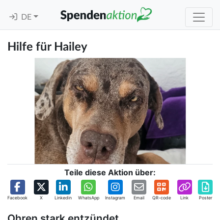
DE
Hilfe für Hailey
Teile diese Aktion über:
Facebook
X
Linkedin
WhatsApp
Instagram
Email
QR-code
Link
Poster
Ohren stark entzündet.