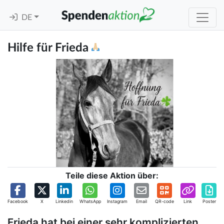
DE
Hilfe für Frieda
Teile diese Aktion über:
Facebook
X
Linkedin
WhatsApp
Instagram
Email
QR-code
Link
Poster
Frieda hat bei einer sehr komplizierten