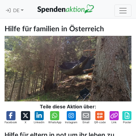
DE
Hilfe für familien in Österreich
Teile diese Aktion über:
Facebook
X
Linkedin
WhatsApp
Instagram
Email
QR-code
Link
Poster
Hilfe für eltern in not um ihr leben zu