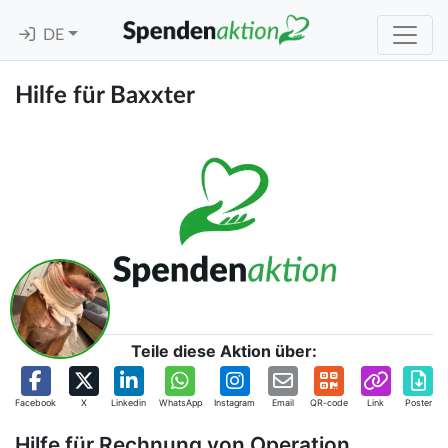
DE
Hilfe für Baxxter
Teile diese Aktion über:
Facebook
X
Linkedin
WhatsApp
Instagram
Email
QR-code
Link
Poster
Hilfe für Rechnung von Operation