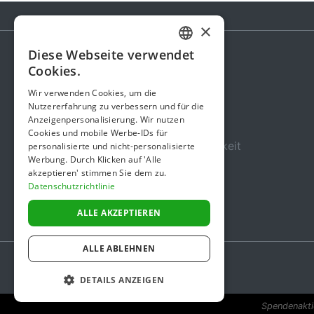
×
Diese Webseite verwendet
GERMAN
Cookies.
Spendenaktion
ENGLISH
Wir verwenden Cookies, um die
Gebühren
Nutzererfahrung zu verbessern und für die
Anzeigenpersonalisierung. Wir nutzen
Über uns
Cookies und mobile Werbe-IDs für
Sicherheit und Zuverlässigkeit
personalisierte und nicht-personalisierte
Werbung. Durch Klicken auf 'Alle
Nutzungsbedingungen
akzeptieren' stimmen Sie dem zu.
Datenschutzrichtlinie
Datenschutz
Impressum
ALLE AKZEPTIEREN
ALLE ABLEHNEN
DETAILS ANZEIGEN
Spendenaktio