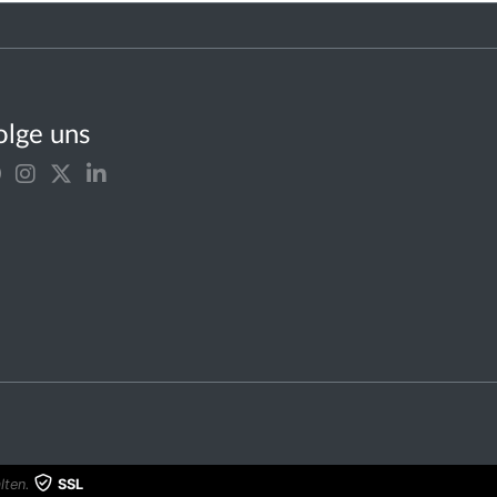
olge uns
lten.
SSL