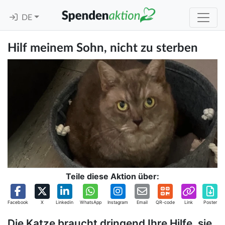
DE
Hilf meinem Sohn, nicht zu sterben
Teile diese Aktion über:
Facebook
X
Linkedin
WhatsApp
Instagram
Email
QR-code
Link
Poster
Die Katze braucht dringend Ihre Hilfe, sie