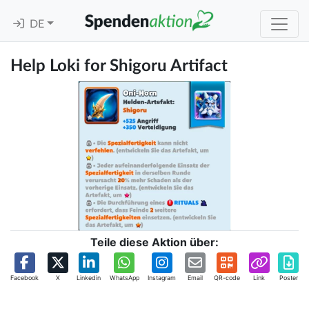
DE
Help Loki for Shigoru Artifact
Teile diese Aktion über:
Facebook
X
Linkedin
WhatsApp
Instagram
Email
QR-code
Link
Poster