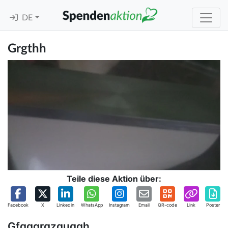
DE
Grgthh
Teile diese Aktion über:
Facebook
X
Linkedin
WhatsApp
Instagram
Email
QR-code
Link
Poster
Gfgggrgzguggh