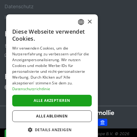
Datenschutz
Impressum
×
Diese Webseite verwendet
Kontakt
GERMAN
Cookies.
ENGLISH
Kontakt-Formular
Wir verwenden Cookies, um die
Nutzererfahrung zu verbessern und für die
Support Center
Anzeigenpersonalisierung. Wir nutzen
Cookies und mobile Werbe-IDs für
personalisierte und nicht-personalisierte
Folge uns
Werbung. Durch Klicken auf 'Alle
akzeptieren' stimmen Sie dem zu.
Datenschutzrichtlinie
ALLE AKZEPTIEREN
Secure payments powered by
ALLE ABLEHNEN
DETAILS ANZEIGEN
Spendenaktion ist eine Initiative von Sponsor Europe B.V.
© 2026
JETZT SPENDEN