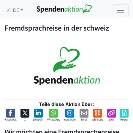
DE
Fremdsprachreise in der schweiz
Teile diese Aktion über:
Facebook
X
Linkedin
WhatsApp
Instagram
Email
QR-code
Link
Poster
Wir möchten eine Fremdsprachenreise