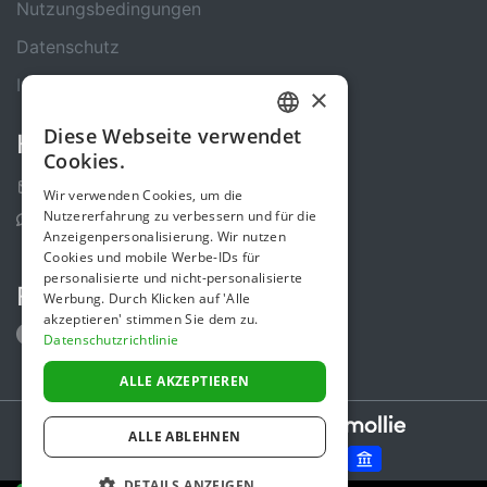
Nutzungsbedingungen
Datenschutz
Impressum
×
Diese Webseite verwendet
Kontakt
GERMAN
Cookies.
ENGLISH
Kontakt-Formular
Wir verwenden Cookies, um die
Nutzererfahrung zu verbessern und für die
Support Center
Anzeigenpersonalisierung. Wir nutzen
Cookies und mobile Werbe-IDs für
personalisierte und nicht-personalisierte
Folge uns
Werbung. Durch Klicken auf 'Alle
akzeptieren' stimmen Sie dem zu.
Datenschutzrichtlinie
ALLE AKZEPTIEREN
Secure payments powered by
ALLE ABLEHNEN
DETAILS ANZEIGEN