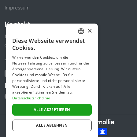
Impressum
Kontakt
×
Kontakt-Formular
Diese Webseite verwendet
GERMAN
Support Center
Cookies.
ENGLISH
Wir verwenden Cookies, um die
Teile uns
Nutzererfahrung zu verbessern und für die
Anzeigenpersonalisierung. Wir nutzen
Cookies und mobile Werbe-IDs für
personalisierte und nicht-personalisierte
Folge uns
Werbung. Durch Klicken auf 'Alle
akzeptieren' stimmen Sie dem zu.
Datenschutzrichtlinie
ALLE AKZEPTIEREN
Secure payments powered by
ALLE ABLEHNEN