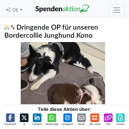
DE
Dringende OP für unseren
Bordercollie Junghund Kono
Teile diese Aktion über:
Facebook
X
Linkedin
WhatsApp
Instagram
Email
QR-code
Link
Poster