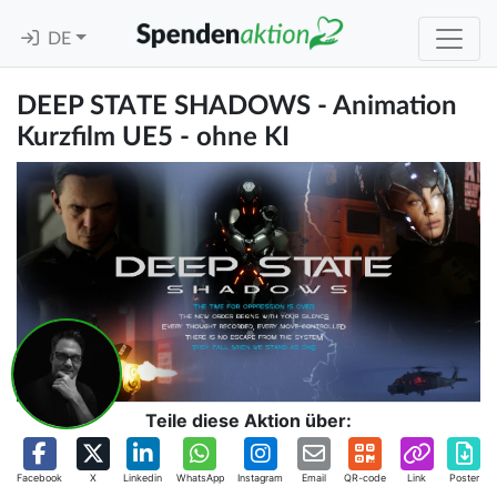
DE
DEEP STATE SHADOWS - Animation
Kurzfilm UE5 - ohne KI
Teile diese Aktion über:
Facebook
X
Linkedin
WhatsApp
Instagram
Email
QR-code
Link
Poster