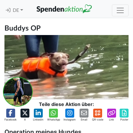
DE
Buddys OP
Teile diese Aktion über:
Facebook
X
Linkedin
WhatsApp
Instagram
Email
QR-code
Link
Poster
Operation meines Hundes