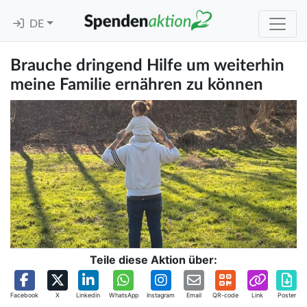
DE
Brauche dringend Hilfe um weiterhin
meine Familie ernähren zu können
Teile diese Aktion über:
Facebook
X
Linkedin
WhatsApp
Instagram
Email
QR-code
Link
Poster