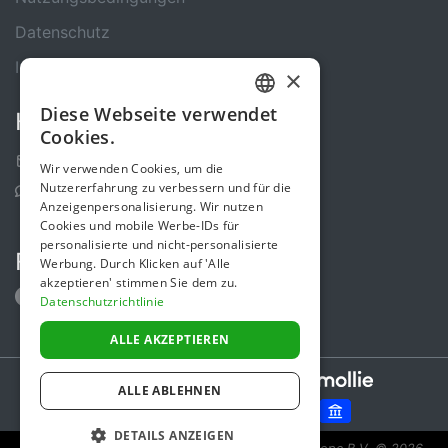
Datenschutz
Impressum
×
Diese Webseite verwendet
Kontakt
GERMAN
Cookies.
ENGLISH
Kontakt-Formular
Wir verwenden Cookies, um die
Nutzererfahrung zu verbessern und für die
Support Center
Anzeigenpersonalisierung. Wir nutzen
Cookies und mobile Werbe-IDs für
personalisierte und nicht-personalisierte
Folge uns
Werbung. Durch Klicken auf 'Alle
akzeptieren' stimmen Sie dem zu.
Datenschutzrichtlinie
ALLE AKZEPTIEREN
Secure payments powered by
ALLE ABLEHNEN
DETAILS ANZEIGEN