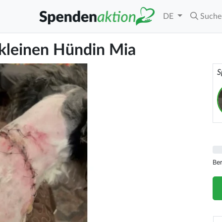
DE
Suche
r kleinen Hündin Mia
S
Be