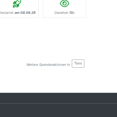
Gestartet
am 08.06.26
Gesehen
15
x
Tiere
Weitere Spendenaktionen in
: