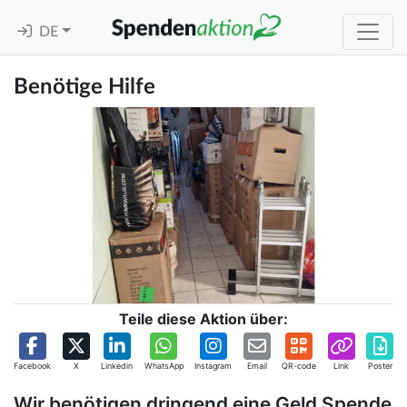
DE
Benötige Hilfe
Teile diese Aktion über:
Facebook
X
Linkedin
WhatsApp
Instagram
Email
QR-code
Link
Poster
Wir benötigen dringend eine Geld Spende