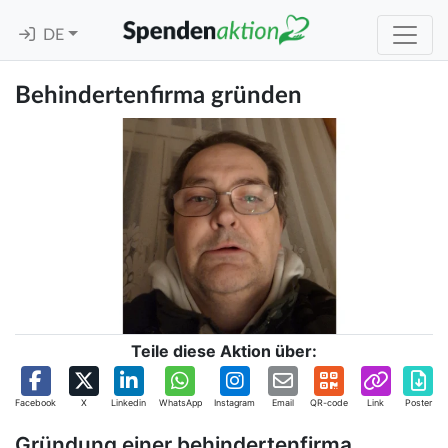
DE
Behindertenfirma gründen
Teile diese Aktion über:
Facebook
X
Linkedin
WhatsApp
Instagram
Email
QR-code
Link
Poster
Gründung einer behindertenfirma