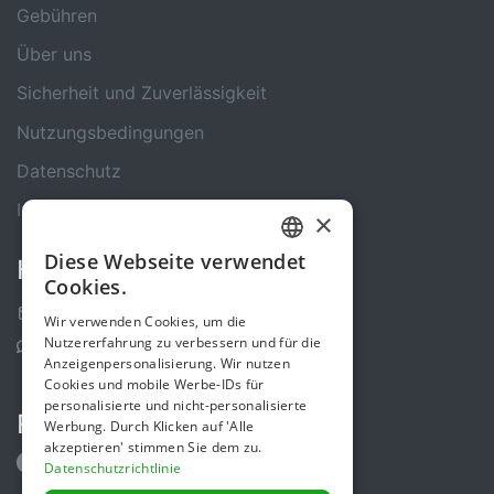
Gebühren
Über uns
Sicherheit und Zuverlässigkeit
Nutzungsbedingungen
Datenschutz
Impressum
×
Diese Webseite verwendet
Kontakt
GERMAN
Cookies.
ENGLISH
Kontakt-Formular
Wir verwenden Cookies, um die
Nutzererfahrung zu verbessern und für die
Support Center
Anzeigenpersonalisierung. Wir nutzen
Cookies und mobile Werbe-IDs für
personalisierte und nicht-personalisierte
Folge uns
Werbung. Durch Klicken auf 'Alle
akzeptieren' stimmen Sie dem zu.
Datenschutzrichtlinie