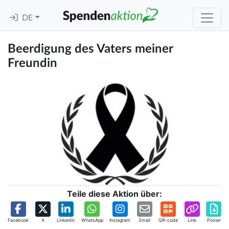
DE
Beerdigung des Vaters meiner
Freundin
Teile diese Aktion über:
Facebook
X
Linkedin
WhatsApp
Instagram
Email
QR-code
Link
Poster