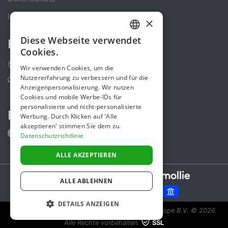
Impressum
×
Diese Webseite verwendet
Kontakt
GERMAN
Cookies.
ENGLISH
Kontakt-Formular
Wir verwenden Cookies, um die
Nutzererfahrung zu verbessern und für die
Support Center
Anzeigenpersonalisierung. Wir nutzen
Cookies und mobile Werbe-IDs für
personalisierte und nicht-personalisierte
Folge uns
Werbung. Durch Klicken auf 'Alle
akzeptieren' stimmen Sie dem zu.
Datenschutzrichtlinie
ALLE AKZEPTIEREN
Secure payments powered by
ALLE ABLEHNEN
DETAILS ANZEIGEN
Spendenaktion ist eine Initiative von Sponsor Europe B.V.
© 2026
Alle Rechte vorbehalten.
SSL