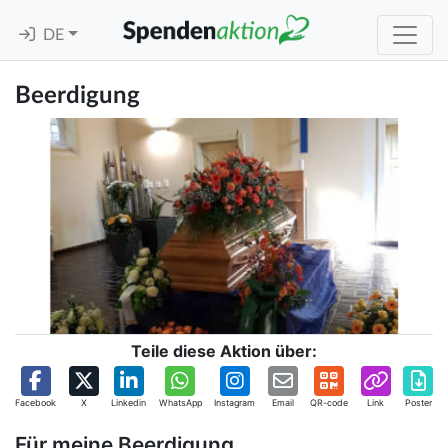
DE
Beerdigung
Teile diese Aktion über:
Facebook
X
Linkedin
WhatsApp
Instagram
Email
QR-code
Link
Poster
Für meine Beerdigung