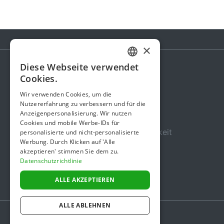
×
Diese Webseite verwendet
GERMAN
Cookies.
Spendenaktion
ENGLISH
Wir verwenden Cookies, um die
Gebühren
Nutzererfahrung zu verbessern und für die
Anzeigenpersonalisierung. Wir nutzen
Über uns
Cookies und mobile Werbe-IDs für
Sicherheit und Zuverlässigkeit
personalisierte und nicht-personalisierte
Werbung. Durch Klicken auf 'Alle
Nutzungsbedingungen
akzeptieren' stimmen Sie dem zu.
Datenschutzrichtlinie
Datenschutz
Impressum
ALLE AKZEPTIEREN
ALLE ABLEHNEN