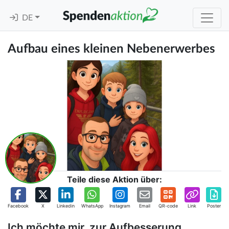
DE
Aufbau eines kleinen Nebenerwerbes
Teile diese Aktion über:
Facebook
X
Linkedin
WhatsApp
Instagram
Email
QR-code
Link
Poster
Ich möchte mir, zur Aufbesserung