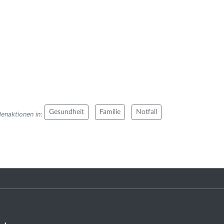
Gesundheit
Familie
Notfall
enaktionen in
: