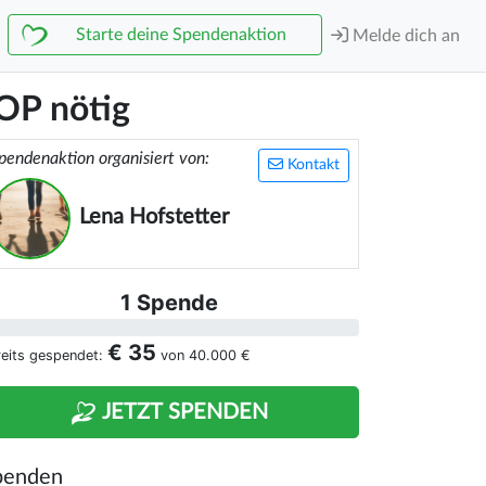
Starte deine Spendenaktion
Melde dich an
 OP nötig
pendenaktion organisiert von:
Kontakt
Lena Hofstetter
1 Spende
€ 35
reits gespendet:
von
40.000 €
JETZT SPENDEN
penden