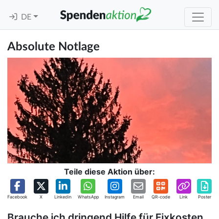
DE
Absolute Notlage
Teile diese Aktion über:
Facebook
X
Linkedin
WhatsApp
Instagram
Email
QR-code
Link
Poster
Brauche ich dringend Hilfe für Fixkosten.