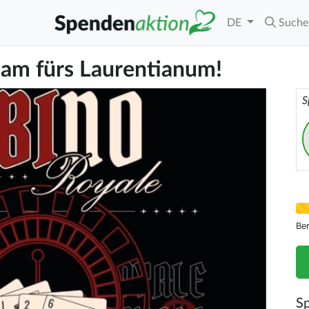
DE
Suche
am fürs Laurentianum!
S
Be
S