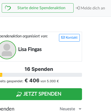
Starte deine Spendenaktion
Melde dich an
pendenaktion organisiert von:
Kontakt
Lisa Fingas
16 Spenden
€ 406
reits gespendet:
von
5.000 €
JETZT SPENDEN
penden